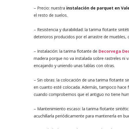
– Precio: nuestra
instalación de parquet en Val
el resto de suelos.
– Resistencia y durabilidad: la tarima flotante sint
deterioros producidos por el arrastre de muebles,
– Instalación: la tarima flotante de
Decorvega De
madera porque no va instalada sobre rastreles ni va
encajando y uniendo unas tablas con otras.
– Sin obras: la colocación de una tarima flotante s
en cuanto esté colocada. Además, tampoco hace fal
cuando comprobemos que el antiguo no tiene hum
– Mantenimiento escaso: la tarima flotante sintética
acuchillarla periódicamente para mantenerla en bue